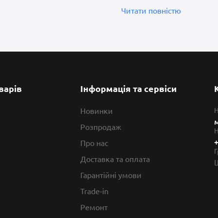
Читати повністю
варів
Інформація та сервіси
Новинки
Н
м
Розпродаж
Н
+
Про нас
Г
Доставка та оплата
Гарантійні умови
Trade-in
Ремонт