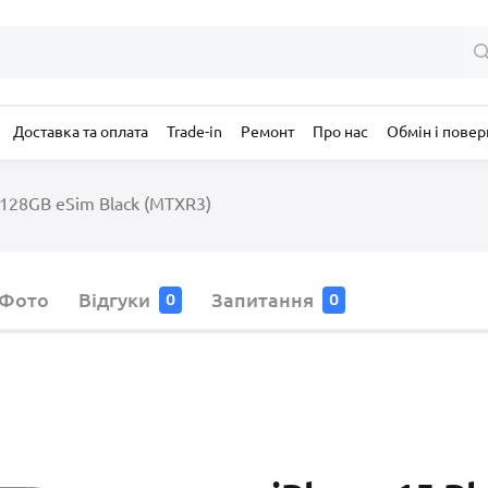
Доставка та оплата
Trade-in
Ремонт
Про нас
Обмін і пове
 128GB eSim Black (MTXR3)
Фото
Відгуки
Запитання
0
0