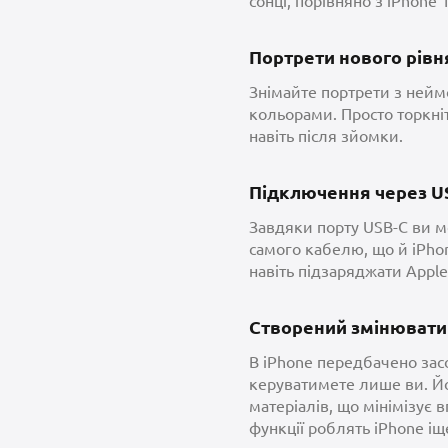
сонці, порівняно з iPhone 
Портрети нового рівн
Знімайте портрети з нейм
кольорами. Просто торкні
навіть після зйомки.
Підключення через U
Завдяки порту USB-C ви м
самого кабелю, що й iPhone
навіть підзаряджати Apple
Створений змінювати
В iPhone передбачено зас
керуватимете лише ви. Йо
матеріалів, що мінімізує
функції роблять iPhone і