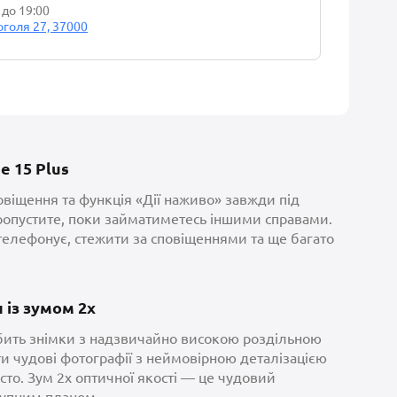
 до 19:00
Гоголя 27, 37000
e 15 Plus
овіщення та функція «Дії наживо» завжди під
пропустите, поки займатиметесь іншими справами.
телефонує, стежити за сповіщеннями та ще багато
 із зумом 2x
бить знімки з надзвичайно високою роздільною
ти чудові фотографії з неймовірною деталізацією
сто. Зум 2х оптичної якості — це чудовий
рупним планом.