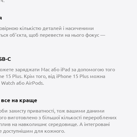
14.
я
овірною кількістю деталей і насиченими
ться об’єкта, щоб перевести на нього фокус —
SB-C
ожете заряджати Mac або iPad за допомогою того
 15 Plus. Крім того, від iPhone 15 Plus можна
 Watch або AirPods.
 все на краще
оби захисту приватності, тож вашими даними
го виготовлено з більшої кількості перероблених
 вплив на навколишнє середовище. А інтегровані
ще доступнішим для кожного.