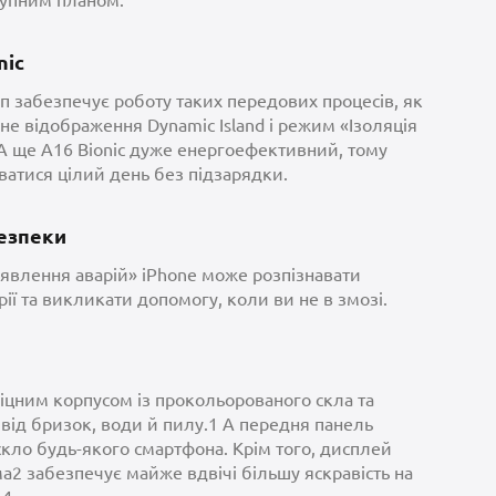
nic
 забезпечує роботу таких передових процесів, як
не відображення Dynamic Island і режим «Ізоляція
 А ще A16 Bionic дуже енергоефективний, тому
атися цілий день без підзарядки.
безпеки
явлення аварій» iPhone може розпізнавати
рії та викликати допомогу, коли ви не в змозі.
міцним корпусом із прокольорованого скла та
від бризок, води й пилу.1 А передня панель
 скло будь-якого смартфона. Крім того, дисплей
а2 забезпечує майже вдвічі більшу яскравість на