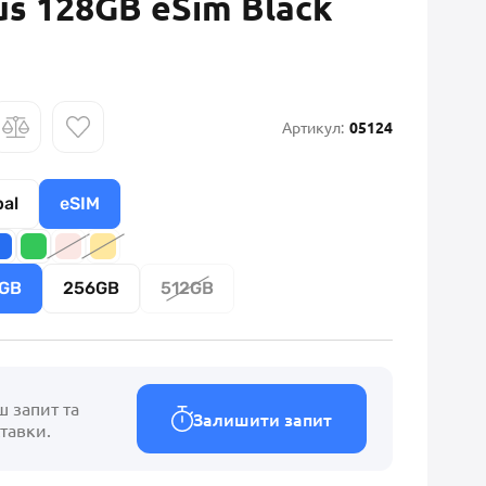
us 128GB eSim Black
Артикул:
05124
bal
eSIM
GB
256GB
512GB
ш запит та
Залишити запит
тавки.