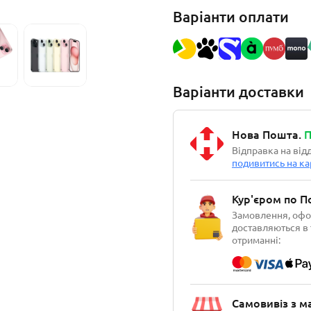
Варіанти оплати
Варіанти доставки
Нова Пошта.
П
Відправка на від
подивитись на ка
Кур'єром по П
Замовлення, офор
доставляються в 
отриманні:
Самовивіз з м