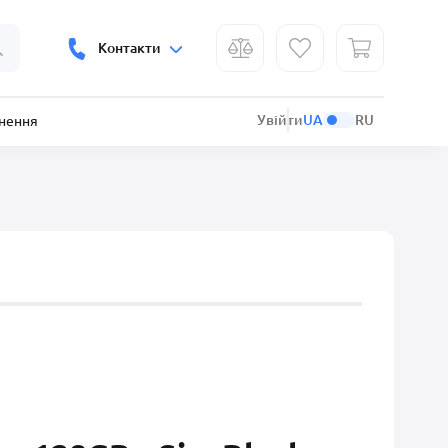
Контакти
Увійти
UA
RU
рнення