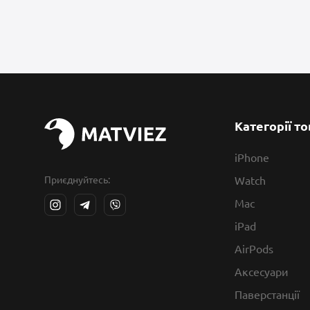
Категорії то
iPhone
Приєднуйтесь:
Watch
Mac
iPad
AirPods
Аксесуари
Паверстанції