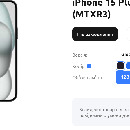
iPhone 15 Pl
(MTXR3)
Під замовлення
Версія:
Glo
Колір:
Об'єм пам'яті:
128
Знайдемо товар під ва
повідомимо умови дос