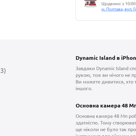
Щоденно: з 10:00
м. Полтава, вул. 
Dynamic Island в iPhon
Завдяки Dynamic Island сп
3)
рукою, тож ви нічого не 
Ви можете дивитися, хто 
іншого.
Основна камера 48 Мп
Основна камера 48 Мп ро
здатністю. Тому створюва
ще ніколи не було так про
інструмент для зйомки к