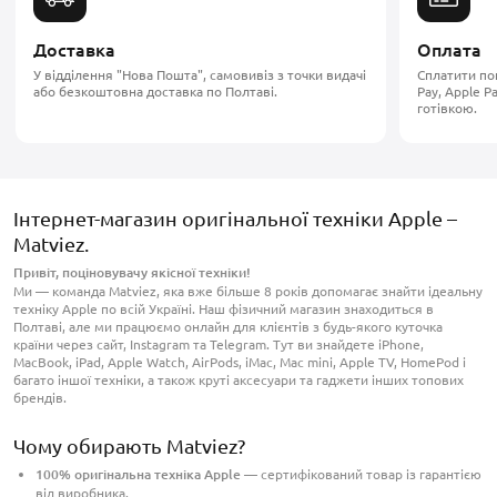
Доставка
Оплата
У відділення "Нова Пошта", cамовивіз з точки видачі
Сплатити по
або безкоштовна доставка по Полтаві.
Pay, Apple P
готівкою.
Інтернет-магазин оригінальної техніки Apple –
Matviez.
Привіт, поціновувачу якісної техніки!
Ми — команда Matviez, яка вже більше 8 років допомагає знайти ідеальну
техніку Apple по всій Україні. Наш фізичний магазин знаходиться в
Полтаві, але ми працюємо онлайн для клієнтів з будь-якого куточка
країни через сайт, Instagram та Telegram. Тут ви знайдете iPhone,
MacBook, iPad, Apple Watch, AirPods, iMac, Mac mini, Apple TV, HomePod і
багато іншої техніки, а також круті аксесуари та гаджети інших топових
брендів.
Чому обирають Matviez?
100% оригінальна техніка Apple
— сертифікований товар із гарантією
від виробника.