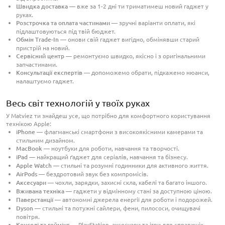
Швидка доставка
— вже за 1-2 дні ти триматимеш новий гаджет у
руках.
Розстрочка та оплата частинами
— зручні варіанти оплати, які
підлаштовуються під твій бюджет.
Обмін Trade-In
— онови свій гаджет вигідно, обмінявши старий
пристрій на новий.
Сервісний центр
— ремонтуємо швидко, якісно і з оригінальними
запчастинами.
Консультації експертів
— допоможемо обрати, підкажемо нюанси,
налаштуємо гаджет.
Весь світ технологій у твоїх руках
У Matviez ти знайдеш усе, що потрібно для комфортного користування
технікою Apple:
iPhone
— флагманські смартфони з високоякісними камерами та
стильним дизайном.
MacBook
— ноутбуки для роботи, навчання та творчості.
iPad
— найкращий ґаджет для серіалів, навчання та бізнесу.
Apple Watch
— стильні та розумні годинники для активного життя.
AirPods
— бездротовий звук без компромісів.
Аксесуари
— чохли, зарядки, захисні скла, кабелі та багато іншого.
Вживана техніка
— гаджети у відмінному стані за доступною ціною.
Паверстанції
— автономні джерела енергії для роботи і подорожей.
Dyson
— стильні та потужні сайлери, фени, пилососи, очищувачі
повітря.
Консолі та геймінг
— PlayStation, аксесуари та ігри для справжніх