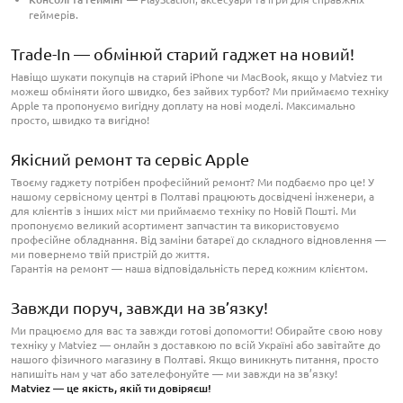
геймерів.
Trade-In — обмінюй старий гаджет на новий!
Навіщо шукати покупців на старий iPhone чи MacBook, якщо у Matviez ти
можеш обміняти його швидко, без зайвих турбот? Ми приймаємо техніку
Apple та пропонуємо вигідну доплату на нові моделі. Максимально
просто, швидко та вигідно!
Якісний ремонт та сервіс Apple
Твоєму гаджету потрібен професійний ремонт? Ми подбаємо про це! У
нашому сервісному центрі в Полтаві працюють досвідчені інженери, а
для клієнтів з інших міст ми приймаємо техніку по Новій Пошті. Ми
пропонуємо великий асортимент запчастин та використовуємо
професійне обладнання. Від заміни батареї до складного відновлення —
ми повернемо твій пристрій до життя.
Гарантія на ремонт — наша відповідальність перед кожним клієнтом.
Завжди поруч, завжди на зв’язку!
Ми працюємо для вас та завжди готові допомогти! Обирайте свою нову
техніку у Matviez — онлайн з доставкою по всій Україні або завітайте до
нашого фізичного магазину в Полтаві. Якщо виникнуть питання, просто
напишіть нам у чат або зателефонуйте — ми завжди на зв’язку!
Matviez — це якість, якій ти довіряєш!