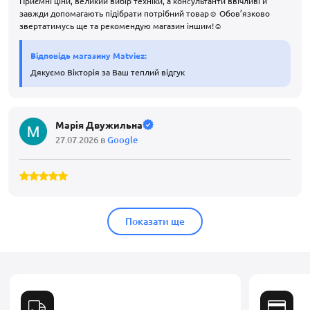
Приємні ціни, великий вибір техніки, а консультанти ввічливі й
завжди допомагають підібрати потрібний товар☺️ Обов’язково
звертатимусь ще та рекомендую магазин іншим!☺️
Відповідь магазину Matviez:
Дякуємо Вікторія за Ваш теплий відгук
Марія Двужильна
27.07.2026 в
Google
Показати ще