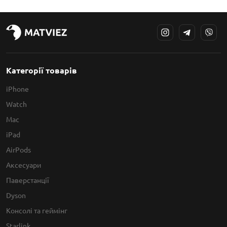
Категорії товарів
iPhone
Watch
Mac
iPad
AirPods
Аксесуари
Паверстанції
Dyson
Консолі та геймінг
Starlink