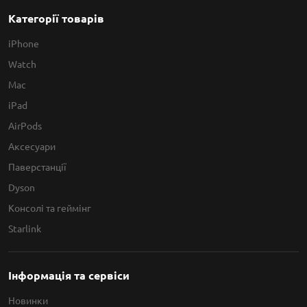
Категорії товарів
iPhone
Watch
Mac
iPad
AirPods
Аксесуари
Паверстанції
Dyson
Консолі та геймінг
Starlink
Інформація та сервіси
Новинки