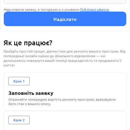
Надсилаючи заявку, я погоджуюсь з умовами
Публічної оферти
Надіслати
Як це працює?
Пройдіть простий процес діагностики для ремонту вашого пристрою. Від
попередньої онлайн-оцінки до фінального відновлення — ми
допоможемо повернути вашій техніці працездатність та продовжити її
життя!
Крок 1
Заповніть заявку
Отримайте попередню вартість ремонту пристрою, враховуючи
його стан з вашого опису.
Крок 2