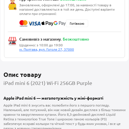
Замовлення, оформлені до 17:00, за наявності товару в
магазині доставляються в той же день. Доступні варіанти
оплати при отриманні:
Готівкою
Самовивіз з магазину.
Безкоштовно
Щоденно: з 10:00 до 19:00
м. Полтава, вул. Гоголя 27, 37000
Опис товару
iPad mini 6 (2021) Wi-Fi 256GB Purple
Apple iPad mini 6 — мегапотужність у міні-форматі
Apple iPad mini 6 змусить вас полюбити його з першого погляду.
Маленький, але потужний, він має новий дизайн дисплея з більш тонкими
краями та закругленими кутами. Його 8,3-дюймовий дисплей Liquid
Retina з технологією True Tone і широкою гамою кольорів (P3)
забезпечує яскраві кольори та чіткий текст у будь-яких умовах, і все це
разом з новими стереодинаміками.