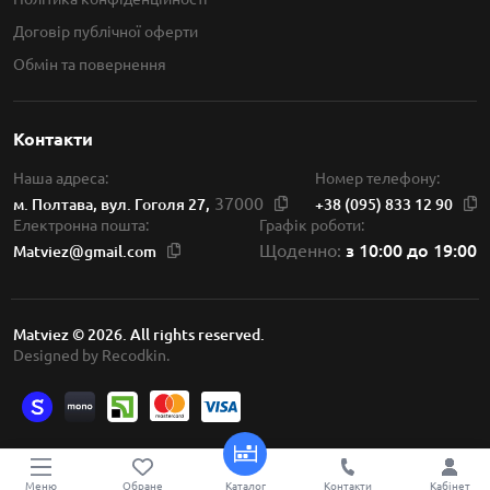
Договір публічної оферти
Обмін та повернення
Контакти
Наша адреса:
Номер телефону:
37000
м. Полтава, вул. Гоголя 27,
+38 (095) 833 12 90
Електронна пошта:
Графік роботи:
з 10:00 до 19:00
Щоденно:
Matviez@gmail.com
Matviez © 2026. All rights reserved.
Designed by Recodkin.
29 800 грн
Купити
Меню
Обране
Каталог
Контакти
Кабінет